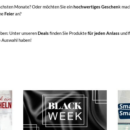
nächsten Monate? Oder möchten Sie ein
hochwertiges Geschen
k mac
ine
Feier
an?
aben: Unter unseren
Deals
finden Sie Produkte
für jeden Anlass
und
f
ße Auswahl haben!