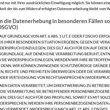
 nur mit Ihrer ausdrücklichen Einwilligung möglich. Sie können eine 
keit der bis zum Widerruf erfolgten Datenverarbeitung bleibt vom W
 die Datenerhebung in besonderen Fällen s
 DSGVO)
 GRUNDLAGE VON ART. 6 ABS. 1 LIT. E ODER F DSGVO ERFOL
AUS IHRER BESONDEREN SITUATION ERGEBEN, GEGEN DIE VER
RSPRUCH EINZULEGEN; DIES GILT AUCH FÜR EIN AUF DIES
TSGRUNDLAGE, AUF DENEN EINE VERARBEITUNG BERUHT, ENTN
SIE WIDERSPRUCH EINLEGEN, WERDEN WIR IHRE BETROFF
EI DENN, WIR KÖNNEN ZWINGENDE SCHUTZWÜRDIGE GRÜNDE 
EN, RECHTE UND FREIHEITEN ÜBERWIEGEN ODER DIE VERARB
ER VERTEIDIGUNG VON RECHTSANSPRÜCHEN (WIDERSPRUCH N
N DATEN VERARBEITET, UM DIREKTWERBUNG ZU BETREIBEN, 
 DIE VERARBEITUNG SIE BETREFFENDER PERSONENBEZOGEN
; DIES GILT AUCH FÜR DAS PROFILING, SOWEIT ES MIT SO
WIDERSPRECHEN, WERDEN IHRE PERSONENBEZOGENEN DATEN 
 VERWENDET (WIDERSPRUCH NACH ART. 21 ABS. 2 DSGVO).