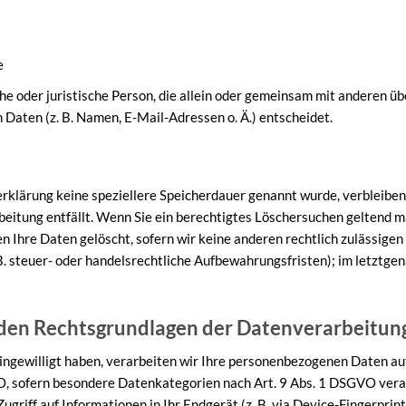
e
iche oder juristische Person, die allein oder gemeinsam mit anderen ü
aten (z. B. Namen, E-Mail-Adressen o. Ä.) entscheidet.
erklärung keine speziellere Speicherdauer genannt wurde, verbleibe
beitung entfällt. Wenn Sie ein berechtigtes Löschersuchen geltend m
 Ihre Daten gelöscht, sofern wir keine anderen rechtlich zulässigen 
 steuer- oder handelsrechtliche Aufbewahrungsfristen); im letztgena
den Rechtsgrundlagen der Datenverarbeitung
ingewilligt haben, verarbeiten wir Ihre personenbezogenen Daten auf 
O, sofern besondere Datenkategorien nach Art. 9 Abs. 1 DSGVO verarb
griff auf Informationen in Ihr Endgerät (z. B. via Device-Fingerprinti