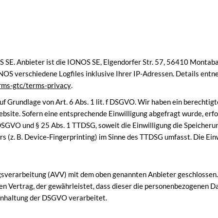
 SE. Anbieter ist die IONOS SE, Elgendorfer Str. 57, 56410 Montab
NOS verschiedene Logfiles inklusive Ihrer IP-Adressen. Details ent
rms-gtc/terms-privacy
.
 Grundlage von Art. 6 Abs. 1 lit. f DSGVO. Wir haben ein berechtigt
bsite. Sofern eine entsprechende Einwilligung abgefragt wurde, erfol
a DSGVO und § 25 Abs. 1 TTDSG, soweit die Einwilligung die Speicheru
 (z. B. Device-Fingerprinting) im Sinne des TTDSG umfasst. Die Einwi
sverarbeitung (AVV) mit dem oben genannten Anbieter geschlossen. 
en Vertrag, der gewährleistet, dass dieser die personenbezogenen 
inhaltung der DSGVO verarbeitet.