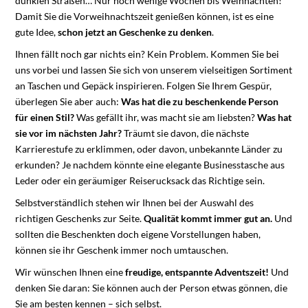
dunklen Straßen… Nur noch wenige Wochen bis Weihnachten!
Damit Sie die Vorweihnachtszeit genießen können, ist es eine
gute Idee,
schon jetzt an Geschenke zu denken
.
Ihnen fällt noch gar nichts ein? Kein Problem. Kommen Sie bei
uns vorbei und lassen Sie sich von unserem vielseitigen Sortiment
an Taschen und Gepäck inspirieren. Folgen Sie Ihrem Gespür,
überlegen Sie aber auch:
Was hat die zu beschenkende Person
für einen Stil?
Was gefällt ihr, was macht sie am liebsten?
Was hat
sie vor im nächsten Jahr?
Träumt sie davon, die nächste
Karrierestufe zu erklimmen, oder davon, unbekannte Länder zu
erkunden? Je nachdem könnte eine elegante Businesstasche aus
Leder oder ein geräumiger Reiserucksack das Richtige sein.
Selbstverständlich stehen wir Ihnen bei der Auswahl des
richtigen Geschenks zur Seite.
Qualität kommt immer gut an.
Und
sollten die Beschenkten doch eigene Vorstellungen haben,
können sie ihr Geschenk immer noch umtauschen.
Wir wünschen Ihnen eine
freudige, entspannte Adventszeit!
Und
denken Sie daran: Sie können auch der Person etwas gönnen, die
Sie am besten kennen – ​​sich selbst.