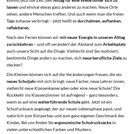
kommt jetzt die Zeit, den
Alltag für eine Weile hinter sich zu
lassen
und einmal etwas ganz anderes zu machen. Neue Orte
sehen, andere Menschen treffen. Und auch wenn man die freien
Tage zuhause verbringt – jetzt heißt es
durchatmen, auftanken,
reflektieren.
Nach den Ferien können wir
mit neuer Energie in unseren Alltag
zurückkehren
– und oft verändert der Abstand zum
Arbeitsplatz
auch unsere Sicht auf die Dinge: Vielleicht sind Sie motiviert,
bestimmte Dinge anders zu machen, sich
neue berufliche Ziele
zu
stecken?
Die Kleinen können sich auf die Veränderungen freuen, die ein
neues Schuljahr
mit sich bringt: neue Fächer, neue Lehrer:innen,
vielleicht neue Klassenkameraden oder eine neue Schule? Die
Rückkehr ins Klassenzimmer ist aufregend – ganz besonders,
wenn es auf eine
weiterführende Schule
geht. Jetzt ist ein
Schulrucksack angesagt, der zur neuen Lebensphase passt, und
natürlich zum Körperbau und zum ganz eigenen Geschmack des
Kindes. Bei uns finden Sie
ergonomische Schulrucksäcke
in
vielen unterschiedlichen Farben und Mustern.